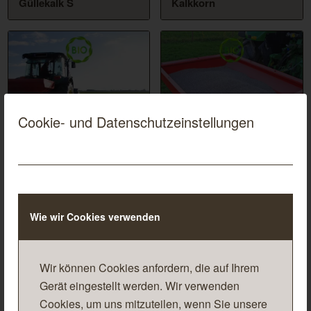
Güllekalk S
Kalkkorn
Cookie- und Datenschutzeinstellungen
Kalkkorn MG30
Kalkkorn P15
Wie wir Cookies verwenden
Kalkkorn S
Kaphos
Wir können Cookies anfordern, die auf Ihrem
Gerät eingestellt werden. Wir verwenden
Cookies, um uns mitzuteilen, wenn Sie unsere