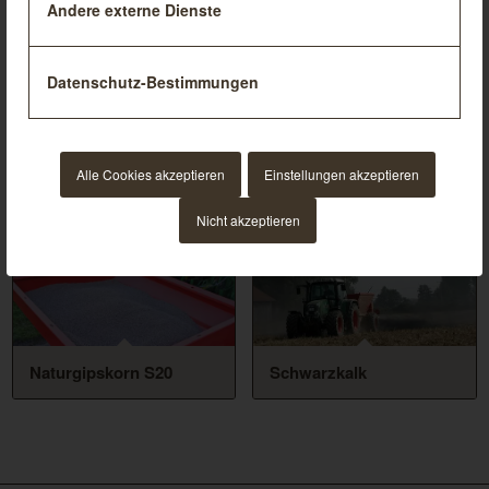
Andere externe Dienste
Datenschutz-Bestimmungen
Alle Cookies akzeptieren
Einstellungen akzeptieren
Mischkalk mit Schwefel
Naturgips 0-2 feucht
Nicht akzeptieren
Naturgipskorn S20
Schwarzkalk